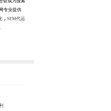
还会成为搜索
网专业提供
化
，
SEM代运
源
利