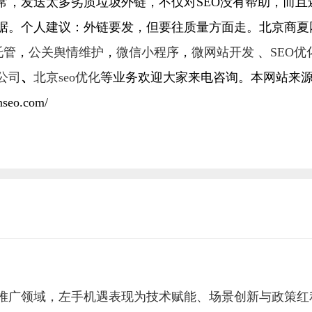
常，发送太多劣质垃圾外链，不仅对SEO没有帮助，而且
据。个人建议：外链要发，但要往质量方面走。北京商夏
托管
，
公关舆情维护
，
微信小程序
，
微网站开发
、
SEO优
公司
、
北京seo优化
等业务欢迎大家来电咨询。本网站来
nseo.com/
推广领域，左手机遇表现为技术赋能、场景创新与政策红