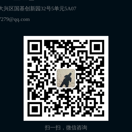
兴区国基创新园32号5单元5A07
279@qq.com
扫一扫，微信咨询